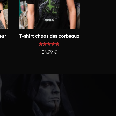
eur
T-shirt chaos des corbeaux
Note
24,99
€
5.00
sur 5