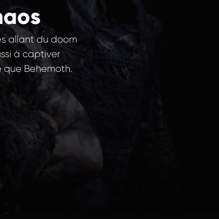
haos
res allant du doom
ssi à captiver
te que Behemoth.