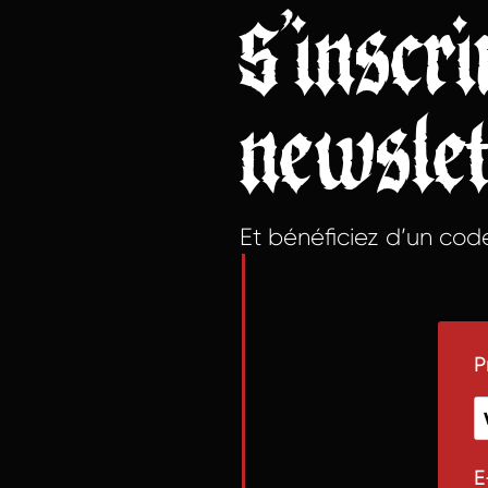
S’inscr
newslet
Et bénéficiez d’un cod
P
E