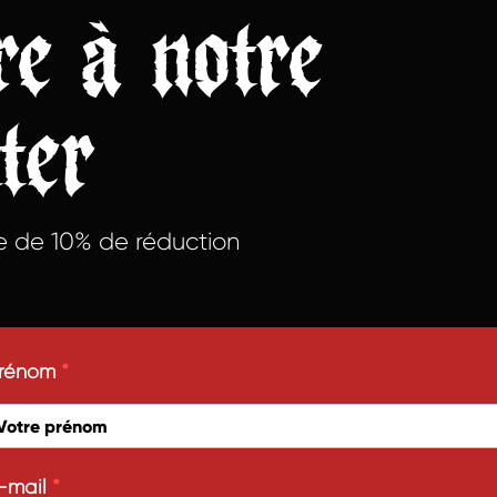
ire à notre
ter
e de 10% de réduction
rénom
-mail