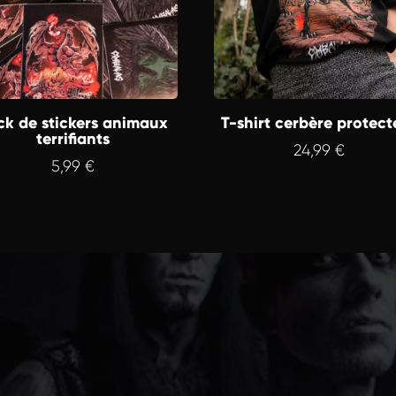
ck de stickers animaux
T-shirt cerbère protect
terrifiants
24,99
€
5,99
€