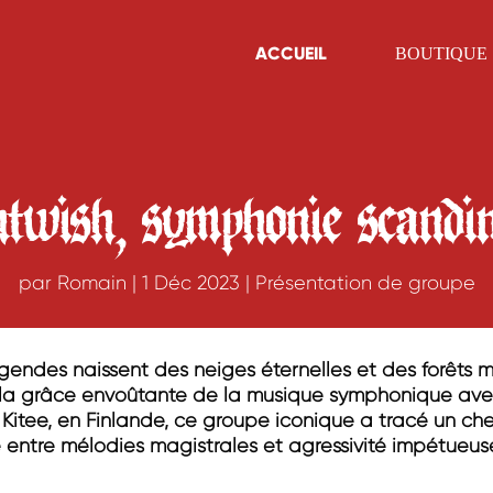
ACCUEIL
BOUTIQUE
htwish, symphonie scandi
par
Romain
|
1 Déc 2023
|
Présentation de groupe
gendes naissent des neiges éternelles et des forêts m
la grâce envoûtante de la musique symphonique avec 
 Kitee, en Finlande, ce groupe iconique a tracé un c
le entre mélodies magistrales et agressivité impétueus