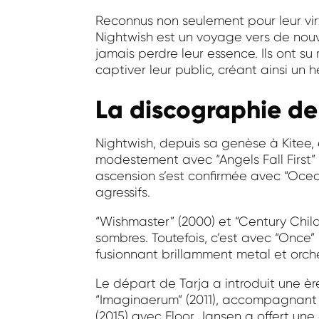
Reconnus non seulement pour leur vir
Nightwish est un voyage vers de nou
jamais perdre leur essence. Ils ont su 
captiver leur public, créant ainsi u
La discographie de
Nightwish, depuis sa genèse à Kitee,
modestement avec “Angels Fall First” (1
ascension s’est confirmée avec “Ocea
agressifs.
“Wishmaster” (2000) et “Century Chil
sombres. Toutefois, c’est avec “Once
fusionnant brillamment metal et orch
Le départ de Tarja a introduit une èr
“Imaginaerum” (2011), accompagnant un
(2015) avec Floor Jansen a offert une 