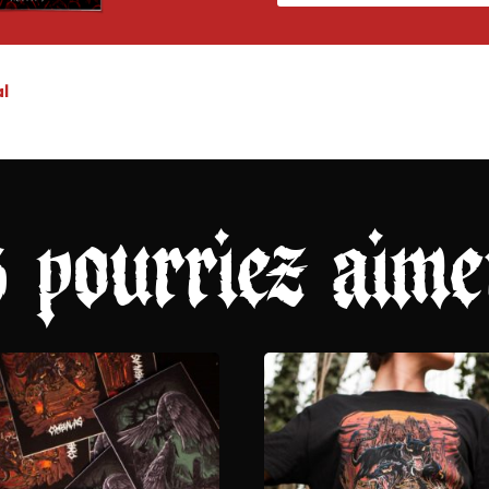
al
s pourriez aim