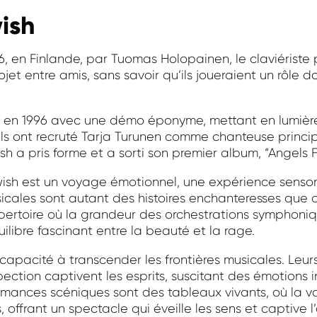
wish
, en Finlande, par Tuomas Holopainen, le claviériste
ojet entre amis, sans savoir qu’ils joueraient un rôle 
u en 1996 avec une démo éponyme, mettant en lumière
ils ont recruté Tarja Turunen comme chanteuse principa
a pris forme et a sorti son premier album, “Angels Fall
wish est un voyage émotionnel, une expérience sensori
cales sont autant des histoires enchanteresses que de
répertoire où la grandeur des orchestrations symphoni
ilibre fascinant entre la beauté et la rage.
r capacité à transcender les frontières musicales. Le
pection captivent les esprits, suscitant des émotions 
ormances scéniques sont des tableaux vivants, où la 
 offrant un spectacle qui éveille les sens et captive l