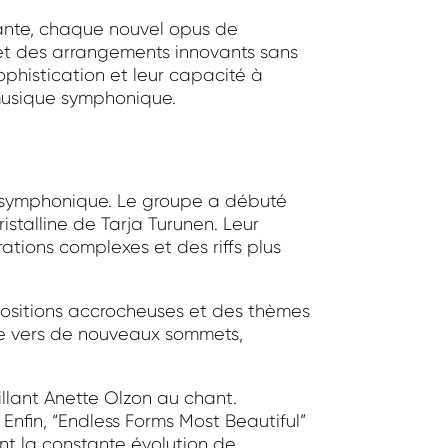
tante, chaque nouvel opus de
 et des arrangements innovants sans
sophistication et leur capacité à
 musique symphonique.
al symphonique. Le groupe a débuté
ristalline de Tarja Turunen. Leur
ations complexes et des riffs plus
positions accrocheuses et des thèmes
ale vers de nouveaux sommets,
illant Anette Olzon au chant.
Enfin, “Endless Forms Most Beautiful”
ant la constante évolution de