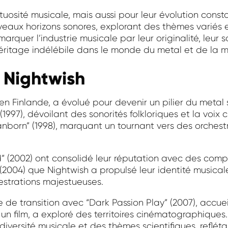
tuosité musicale, mais aussi pour leur évolution cons
veaux horizons sonores, explorant des thèmes variés
marquer l’industrie musicale par leur originalité, leur 
n héritage indélébile dans le monde du metal et de la
 Nightwish
 en Finlande, a évolué pour devenir un pilier du met
997), dévoilant des sonorités folkloriques et la voix c
nborn” (1998), marquant un tournant vers des orchestr
d” (2002) ont consolidé leur réputation avec des com
” (2004) que Nightwish a propulsé leur identité music
estrations majestueuses.
e de transition avec “Dark Passion Play” (2007), accue
 film, a exploré des territoires cinématographiques. 
diversité musicale et des thèmes scientifiques, reflét