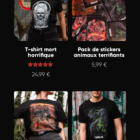
T-shirt mort
Pack de stickers
horrifique
animaux terrifiants
5,99
€
Note
24,99
€
5.00
sur 5