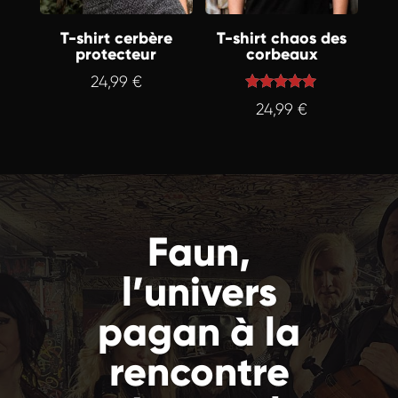
T-shirt cerbère
T-shirt chaos des
protecteur
corbeaux
24,99
€
Note
24,99
€
5.00
sur 5
Faun,
l’univers
pagan à la
rencontre